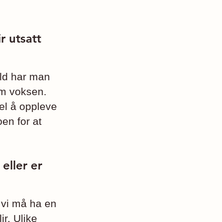
r utsatt
old har man
som voksen.
pel å oppleve
en for at
 eller er
n vi må ha en
ir. Ulike