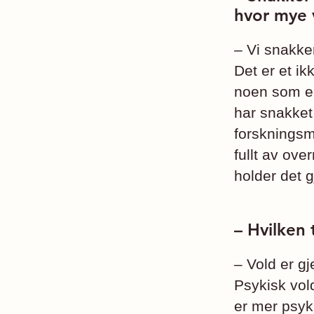
hvor mye 
– Vi snakke
Det er et ik
noen som er 
har snakket 
forskningsme
fullt av ove
holder det g
– Hvilken 
– Vold er gj
Psykisk vol
er mer psyk