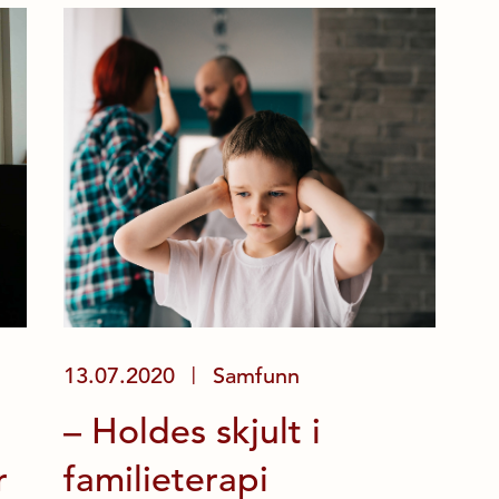
13.07.2020
Samfunn
|
n
– Holdes skjult i
r
familieterapi