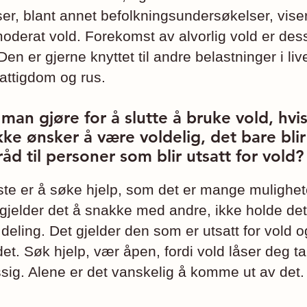
r, blant annet befolkningsundersøkelser, viser 
oderat vold. Forekomst av alvorlig vold er des
Den er gjerne knyttet til andre belastninger i liv
attigdom og rus.
man gjøre for å slutte å bruke vold, hvi
kke ønsker å være voldelig, det bare bli
råd til personer som blir utsatt for vold?
te er å søke hjelp, som det er mange muligheter
gjelder det å snakke med andre, ikke holde det 
eling. Det gjelder den som er utsatt for vold o
et. Søk hjelp, vær åpen, fordi vold låser deg t
sig. Alene er det vanskelig å komme ut av det. 