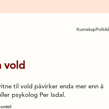
Kunnskap
Politik
 vold
itne til vold påvirker enda mer enn å
teller psykolog Per Isdal.
rundell