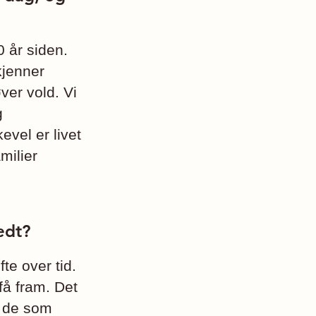
 år siden.
kjenner
ver vold. Vi
g
evel er livet
milier
edt?
te over tid.
få fram. Det
n de som