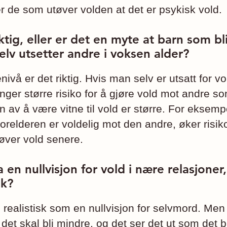
er de som utøver volden at det er psykisk vold.
iktig, eller er det en myte at barn som bli
selv utsetter andre i voksen alder?
ivå er det riktig. Hvis man selv er utsatt for v
 ganger større risiko for å gjøre vold mot andre 
 av å være vitne til vold er større. For eksem
orelderen er voldelig mot den andre, øker risiko
øver vold senere.
a en nullvisjon for vold i nære relasjoner,
sk?
e realistisk som en nullvisjon for selvmord. Me
t det skal bli mindre, og det ser det ut som det bl