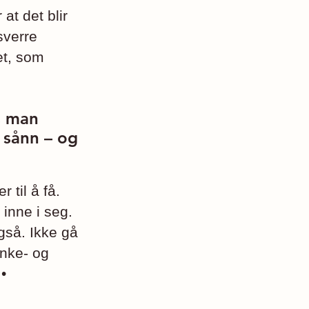
at det blir
sverre
et, som
s man
r sånn – og
 til å få.
inne i seg.
gså. Ikke gå
anke- og
•