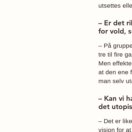
utsettes ell
– Er det r
for vold, 
– På gruppen
tre til fire
Men effekten
at den ene f
man selv ut
– Kan vi h
det utopi
– Det er lik
visjon for a