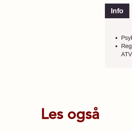
Info
Psyk
Regi
ATV 
Les også