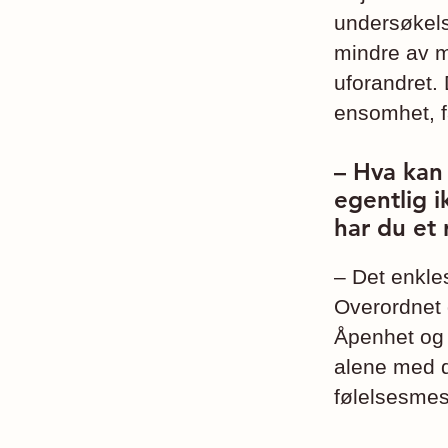
undersøkelse
mindre av m
uforandret. 
ensomhet, f
– Hva kan 
egentlig i
har du et 
– Det enkles
Overordnet 
Åpenhet og d
alene med d
følelsesmes