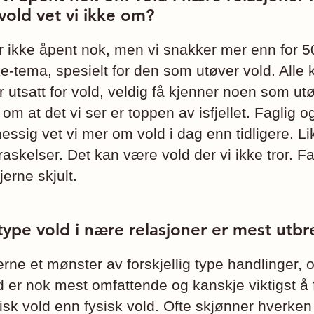
vold vet vi ikke om?
r ikke åpent nok, men vi snakker mer enn for 50
ke-tema, spesielt for den som utøver vold. Alle 
utsatt for vold, veldig få kjenner noen som utø
om at det vi ser er toppen av isfjellet. Faglig o
ssig vet vi mer om vold i dag enn tidligere. Lik
rraskelser. Det kan være vold der vi ikke tror. Fa
jerne skjult.
type vold i nære relasjoner er mest utbr
erne et mønster av forskjellig type handlinger, of
d er nok mest omfattende og kanskje viktigst å 
isk vold enn fysisk vold. Ofte skjønner hverke