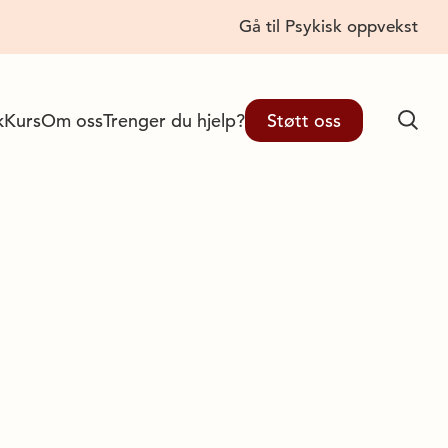
Gå til Psykisk oppvekst
Lukk
k
Kurs
Om oss
Trenger du hjelp?
Støtt oss