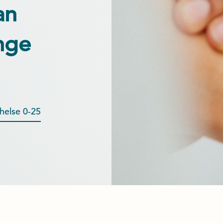
an
nge
helse 0-25