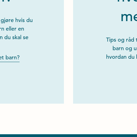
me
 gjøre hvis du
n eller en
n du skal se
Tips og råd t
barn og u
hvordan du 
et barn?