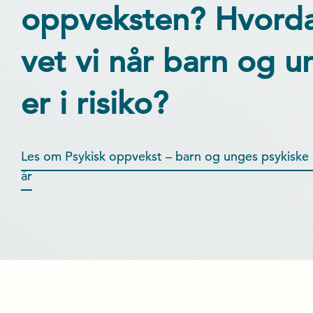
oppveksten? Hvord
vet vi når barn og u
er i risiko?
Les om Psykisk oppvekst – barn og unges psykiske 
år