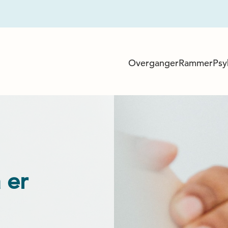
Overganger
Rammer
Psy
 er