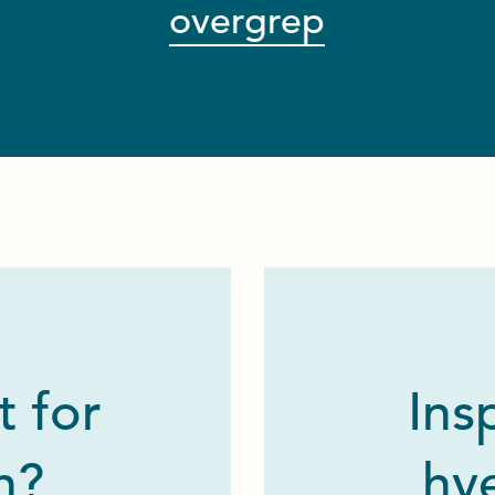
overgrep
 for
Ins
n?
hv