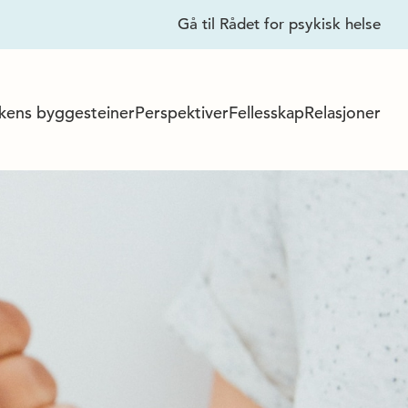
Lukk
Gå til Rådet for psykisk helse
kens byggesteiner
Perspektiver
Fellesskap
Relasjoner