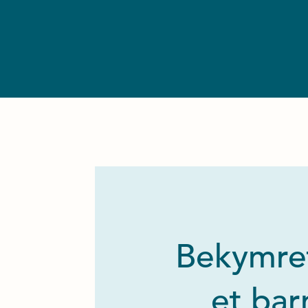
Bekymret
et bar