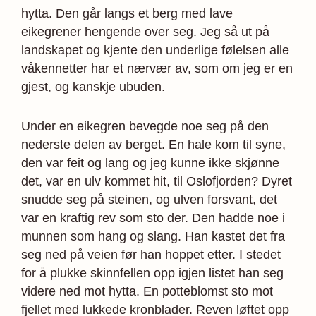
hytta. Den går langs et berg med lave
eikegrener hengende over seg. Jeg så ut på
landskapet og kjente den underlige følelsen alle
våkennetter har et nærvær av, som om jeg er en
gjest, og kanskje ubuden.
Under en eikegren bevegde noe seg på den
nederste delen av berget. En hale kom til syne,
den var feit og lang og jeg kunne ikke skjønne
det, var en ulv kommet hit, til Oslofjorden? Dyret
snudde seg på steinen, og ulven forsvant, det
var en kraftig rev som sto der. Den hadde noe i
munnen som hang og slang. Han kastet det fra
seg ned på veien før han hoppet etter. I stedet
for å plukke skinnfellen opp igjen listet han seg
videre ned mot hytta. En potteblomst sto mot
fjellet med lukkede kronblader. Reven løftet opp