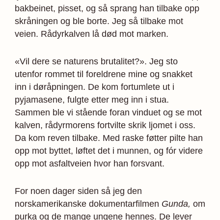
bakbeinet, pisset, og så sprang han tilbake opp
skråningen og ble borte. Jeg så tilbake mot
veien. Rådyrkalven lå død mot marken.
«Vil dere se naturens brutalitet?». Jeg sto
utenfor rommet til foreldrene mine og snakket
inn i døråpningen. De kom fortumlete ut i
pyjamasene, fulgte etter meg inn i stua.
Sammen ble vi stående foran vinduet og se mot
kalven, rådyrmorens fortvilte skrik ljomet i oss.
Da kom reven tilbake. Med raske føtter pilte han
opp mot byttet, løftet det i munnen, og fór videre
opp mot asfaltveien hvor han forsvant.
For noen dager siden så jeg den
norskamerikanske dokumentarfilmen
Gunda,
om
purka og de mange ungene hennes. De lever