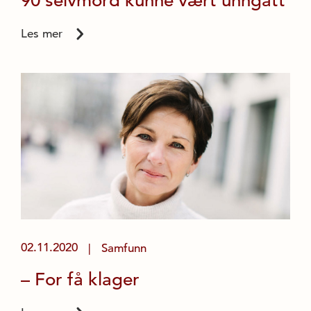
90 selvmord kunne vært unngått
Les mer
02.11.2020
Samfunn
|
– For få klager