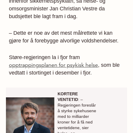
innenfor sikkerhetspsykiatri, sa helse- og
omsorgsminister Jan Christian Vestre da
budsjettet ble lagt fram i dag.
– Dette er noe av det mest målrettete vi kan
gjøre for å forebygge alvorlige voldshendelser.
Støre-regjeringen la i fjor fram
opptrappingsplanen for psykisk helse
, som ble
vedtatt i stortinget i desember i fjor.
KORTERE
VENTETID
: –
Regjeringen foreslår
å styrke sykehusene
med to milliarder
kroner for å få ned
ventetidene, sier