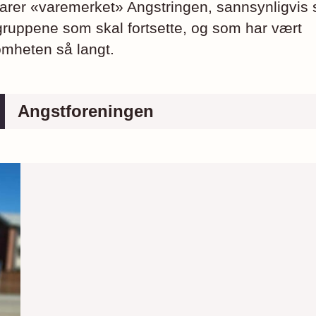
rer «varemerket» Angstringen, sannsynligvis
ruppene som skal fortsette, og som har vært
omheten så langt.
Angstforeningen
organisasjon bygget på den gamle Angstringen. Ny
ralsekretær blir Erling Behrens. Flytter inn i nye lo
o, sammen med andre psykisk helse-organisasjone
er samtalegrupper bestående av frivillige.
 nye oppgaver som Angsttelefonen og brukermedvi
ystemnivå og tjenestenivå.