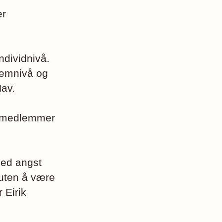
er
ndividnivå.
temnivå og
Nav.
ve medlemmer
med angst
 uten å være
 Eirik