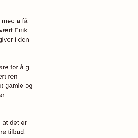
t med å få
vært Eirik
iver i den
re for å gi
ært ren
det gamle og
er
 at det er
e tilbud.