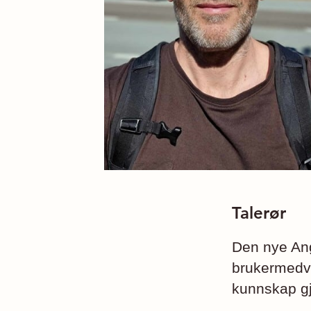
Talerør
Den nye Ang
brukermedvi
kunnskap gj