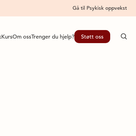
Gå til Psykisk oppvekst
Lukk
k
Kurs
Om oss
Trenger du hjelp?
Støtt oss