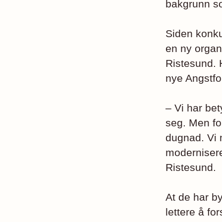
bakgrunn so
Siden konkur
en ny organi
Ristesund. H
nye Angstfo
– Vi har bet
seg. Men for
dugnad. Vi 
modernisere 
Ristesund.
At de har by
lettere å f