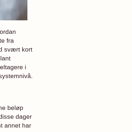
vordan
e fra
d svært kort
lant
eltagere i
 systemnivå.
me beløp
 disse dager
t annet har