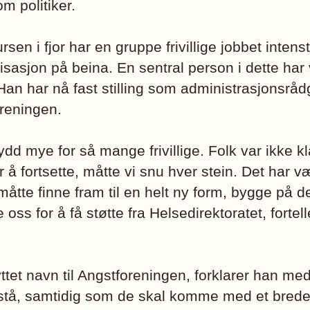
m politiker.
sen i fjor har en gruppe frivillige jobbet intens
sasjon på beina. En sentral person i dette har 
an har nå fast stilling som administrasjonsrådg
reningen.
ydd mye for så mange frivillige. Folk var ikke kla
 å fortsette, måtte vi snu hver stein. Det har v
måtte finne fram til en helt ny form, bygge på 
oss for å få støtte fra Helsedirektoratet, fortell
ttet navn til Angstforeningen, forklarer han med
orstå, samtidig som de skal komme med et breder