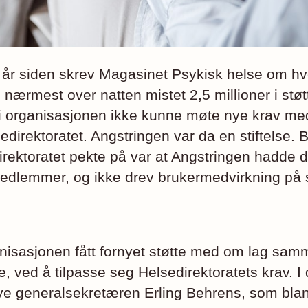
t år siden skrev Magasinet Psykisk helse om h
nærmest over natten mistet 2,5 millioner i støtt
di organisasjonen ikke kunne møte nye krav me
lsedirektoratet. Angstringen var da en stiftelse. B
rektoratet pekte på var at Angstringen hadde d
medlemmer, og ikke drev brukermedvirkning på
nisasjonen fått fornyet støtte med om lag sam
e, ved å tilpasse seg Helsedirektoratets krav. I
 nye generalsekretæren Erling Behrens, som blan