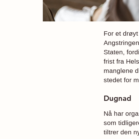
For et drøy
Angstringen 
Staten, for
frist fra He
manglene di
stedet for 
Dugnad
Nå har orga
som tidliger
tiltrer den