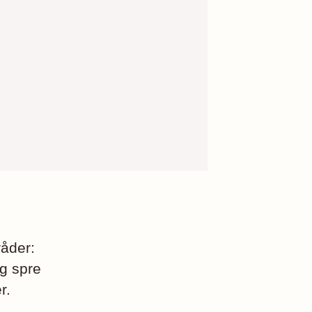
åder:
g spre
r.