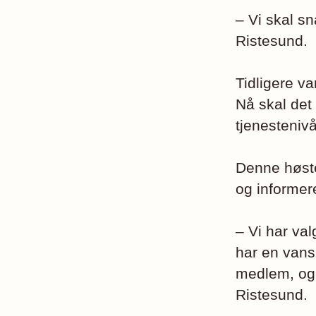
– Vi skal s
Ristesund.
Tidligere v
Nå skal det
tjenesteniv
Denne høste
og informer
– Vi har va
har en vans
medlem, og 
Ristesund.