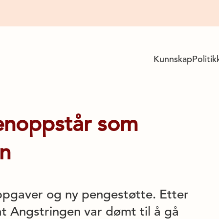
Kunnskap
Politik
enoppstår som
en
oppgaver og ny pengestøtte. Etter
l at Angstringen var dømt til å gå