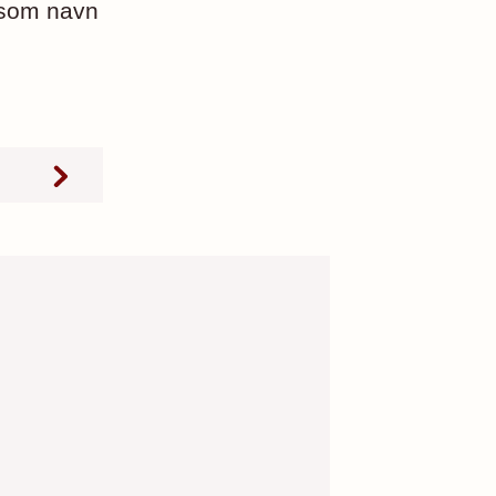
 som navn
kaler i
r.
rkning