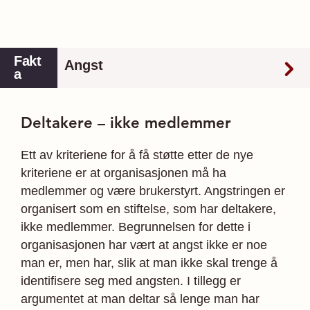
Fakt
Angst
a
Angstlidelser er en samlebetegnelse for tilstander
Deltakere – ikke medlemmer
hvor det fremste symptomet er irrasjonell frykt.
Angst kan enten være knyttet til bestemte objekter
Ett av kriteriene for å få støtte etter de nye
eller situasjoner, eller være en mer ubestemt
kriteriene er at organisasjonen må ha
tilstand preget av vedvarende uro og bekymring.
medlemmer og være brukerstyrt. Angstringen er
organisert som en stiftelse, som har deltakere,
Noen former for angst er forbundet med bestemte
ikke medlemmer. Begrunnelsen for dette i
objekter eller situasjoner. Andre former er ikke
organisasjonen har vært at angst ikke er noe
knyttet til bestemte ting, og du vet ikke hva du er
man er, men har, slik at man ikke skal trenge å
redd for. Tilstanden kan være preget av
identifisere seg med angsten. I tillegg er
vedvarende bekymringer, rastløshet, uro og
argumentet at man deltar så lenge man har