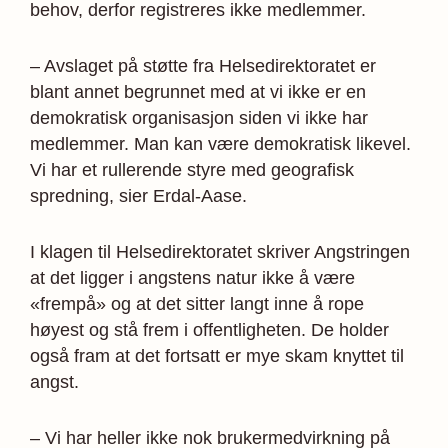
irritabilitet, eller komme som plutselige anfall.
behov, derfor registreres ikke medlemmer.
Angst innebærer ofte en rekke fysiske symptomer,
– Avslaget på støtte fra Helsedirektoratet er
for eksempel tretthet, uro, pustevansker og
blant annet begrunnet med at vi ikke er en
konsentrasjonsvansker.
demokratisk organisasjon siden vi ikke har
medlemmer. Man kan være demokratisk likevel.
Kilde: Helsenorge
Vi har et rullerende styre med geografisk
spredning, sier Erdal-Aase.
I klagen til Helsedirektoratet skriver Angstringen
at det ligger i angstens natur ikke å være
«frempå» og at det sitter langt inne å rope
høyest og stå frem i offentligheten. De holder
også fram at det fortsatt er mye skam knyttet til
angst.
– Vi har heller ikke nok brukermedvirkning på