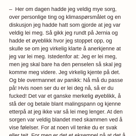
– Her om dagen hadde jeg veldig mye sorg,
over personlige ting og klimaspørsmålet og en
diskusjon jeg hadde hatt som gjorde at jeg var
veldig lei meg. Så gikk jeg rundt på Jernia og
hadde et øyeblikk hvor jeg stoppet opp, og
skulle se om jeg virkelig klarte å anerkjenne at
jeg var lei meg. Istedenfor at: Jeg er lei meg,
men jeg skal bare ha den penselen så skal jeg
komme meg videre. Jeg virkelig kjente på det.
Og ble overmannet av panikk: Nå må du passe
på! Hvis noen ser du er lei deg nå, så er du
fucked! Det var et ganske merkelig øyeblikk, å
stå der og betale blant malingspann og kjenne
etterpå at jeg ikke var så lei meg lenger. At den
sorgen var veldig blandet med skammen ved å
vise følelser. For at noen vil tenke du er svak
eller teit. For meg er det et eksempel på at det å