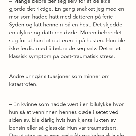
– Mange bebreider seg selv for at de ikke
gjorde det riktige. En gang snakket jeg med en
mor som hadde hatt med datteren på ferie i
Syden og latt henne ri på en hest. Det skjedde
en ulykke og datteren døde. Moren bebreidet
seg for at hun lot datteren ri på hesten. Hun ble
ikke ferdig med å bebreide seg selv. Det er et
klassisk symptom på post-traumatisk stress.
Andre unngår situasjoner som minner om
katastrofen.
– En kvinne som hadde vært i en bilulykke hvor
hun så at venninnen hennes døde i setet ved
siden av, ble dårlig hvis hun kjente lukten av
bensin eller så glasskår. Hun var traumatisert.
Det viktige er at man raskt får psykologisk hjelp