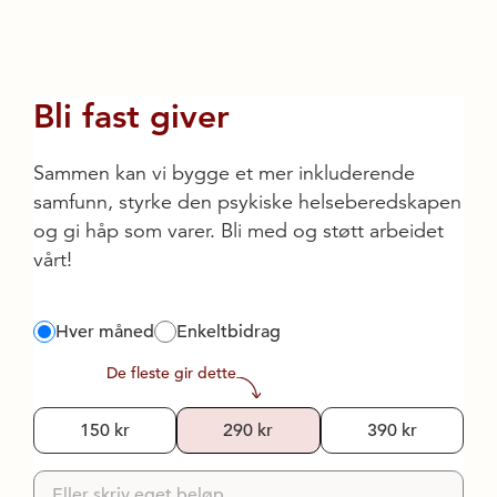
Bli fast giver
Sammen kan vi bygge et mer inkluderende
samfunn, styrke den psykiske helseberedskapen
og gi håp som varer. Bli med og støtt arbeidet
vårt!
Type donasjon
Hver måned
Enkeltbidrag
Beløp
De fleste gir dette
150 kr
290 kr
390 kr
Eget beløp