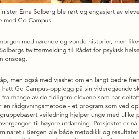
inister Erna Solberg ble rørt og engasjert av eleve
ne med Go Campus.
 morgen med rørende og vonde historier, men lik
Solbergs twittermelding til Rådet for psykisk helse,
en onsdag.
åp, men også med visshet om en langt bedre fre
 hatt Go Campus-opplegg på sin videregående sk
fra mange av de tidligere elevene som har deltatt
 en rådgivningsmetode - et program som ved o
 gruppebasert veiledning hjelper unge med ulike 
overgangen til høyere utdanning. Prosjektet er nå i
eminaret i Bergen ble både metodikk og resultater 