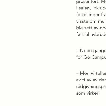
presentert. Me
i salen, inklu
fortellinger 
visste om mul
ble sett av no
ført til avbru
– Noen ganger 
for Go Campus
– Men vi tell
av ti av av 
rådgivningspro
som virker!