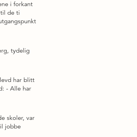
e i forkant
il de ti
g utgangspunkt
erg, tydelig
levd har blitt
: - Alle har
e skoler, var
il jobbe