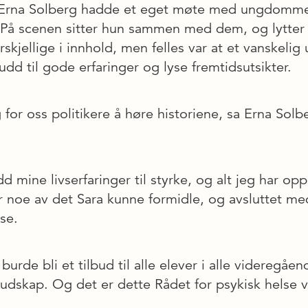
r Erna Solberg hadde et eget møte med ungdommen
 På scenen sitter hun sammen med dem, og lytter t
orskjellige i innhold, men felles var at et vanskeli
udd til gode erfaringer og lyse fremtidsutsikter.
g for oss politikere å høre historiene, sa Erna Solb
d mine livserfaringer til styrke, og alt jeg har opp
r noe av det Sara kunne formidle, og avsluttet med
se.
rde bli et tilbud til alle elever i alle videregåend
udskap. Og det er dette Rådet for psykisk helse v