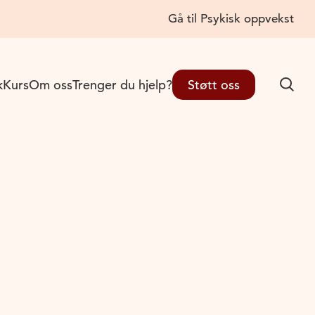
Gå til Psykisk oppvekst
Lukk
k
Kurs
Om oss
Trenger du hjelp?
Støtt oss