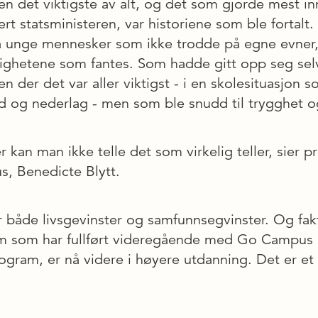
n det viktigste av alt, og det som gjorde mest inn
dert statsministeren, var historiene som ble fortalt.
fra unge mennesker som ikke trodde på egne evner, 
ighetene som fantes. Som hadde gitt opp seg se
en der det var aller viktigst - i en skolesituasjon 
dd og nederlag - men som ble snudd til trygghet og
kan man ikke telle det som virkelig teller, sier p
, Benedicte Blytt.
er både livsgevinster og samfunnsegvinster. Og fak
dem som har fullført videregående med Go Campus
gram, er nå videre i høyere utdanning. Det er et fr