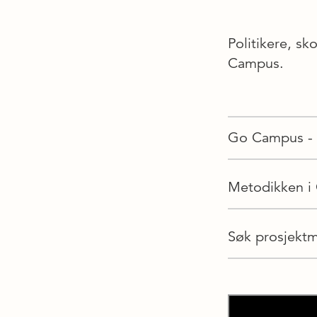
Politikere, s
Campus.
Go Campus - f
Metodikken i
Søk prosjektm