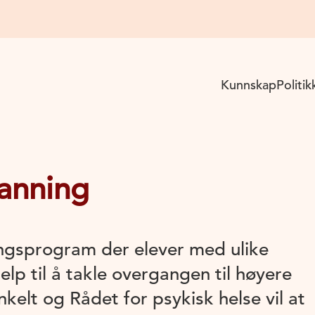
Kunnskap
Politik
danning
ngsprogram der elever med ulike
elp til å takle overgangen til høyere
kelt og Rådet for psykisk helse vil at