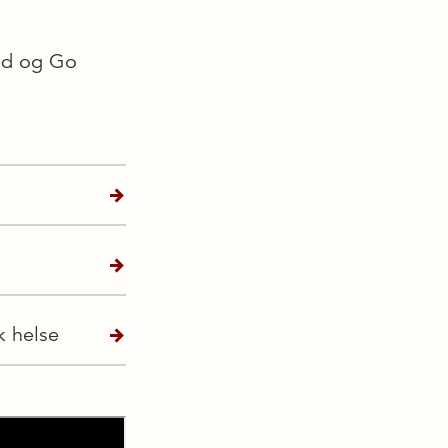
tid og Go
k helse