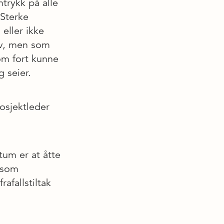
trykk på alle
 Sterke
eller ikke
lv, men som
som fort kunne
 seier.
rosjektleder
tum er at åtte
 som
afallstiltak