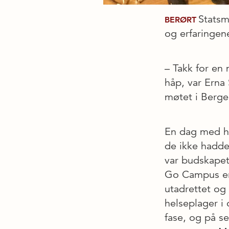
Statsm
BERØRT
og erfaringe
– Takk for en
håp, var Erna 
møtet i Berg
En dag med h
de ikke hadde
var budskapet 
Go Campus er
utadrettet og
helseplager i 
fase, og på s