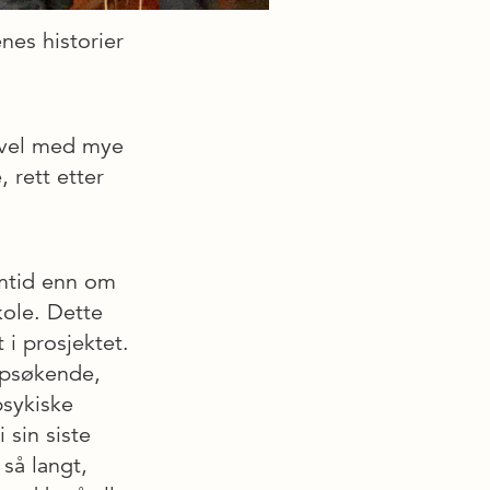
nes historier
evel med mye
 rett etter
mtid enn om
ole. Dette
 i prosjektet.
ppsøkende,
psykiske
 sin siste
så langt,