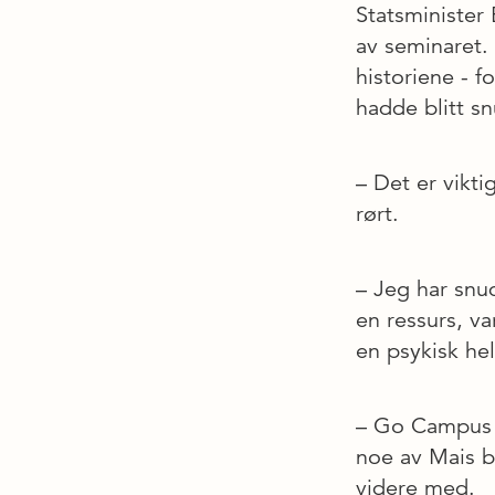
Statsministe
av seminaret.
historiene - f
hadde blitt sn
– Det er vikti
rørt.
– Jeg har snud
en ressurs, va
en psykisk hel
– Go Campus bu
noe av Mais b
videre med.