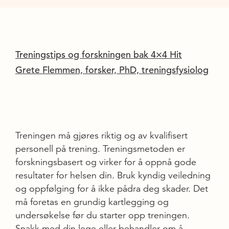
Treningstips og forskningen bak 4×4 Hit
Grete Flemmen, forsker, PhD, treningsfysiolog
Treningen må gjøres riktig og av kvalifisert
personell på trening. Treningsmetoden er
forskningsbasert og virker for å oppnå gode
resultater for helsen din. Bruk kyndig veiledning
og oppfølging for å ikke pådra deg skader. Det
må foretas en grundig kartlegging og
undersøkelse før du starter opp treningen.
Snakk med din lege eller behandler om å