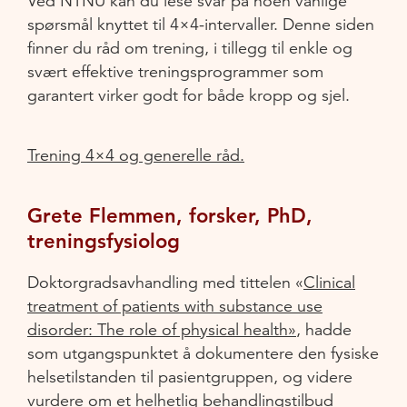
Ved NTNU kan du lese svar på noen vanlige
spørsmål knyttet til 4×4-intervaller. Denne siden
finner du råd om trening, i tillegg til enkle og
svært effektive treningsprogrammer som
garantert virker godt for både kropp og sjel.
Trening 4×4 og generelle råd.
Grete Flemmen, forsker, PhD,
treningsfysiolog
Doktorgradsavhandling med tittelen «
Clinical
treatment of patients with substance use
disorder: The role of physical health»
, hadde
som utgangspunktet å dokumentere den fysiske
helsetilstanden til pasientgruppen, og videre
vurdere om et helhetlig behandlingstilbud