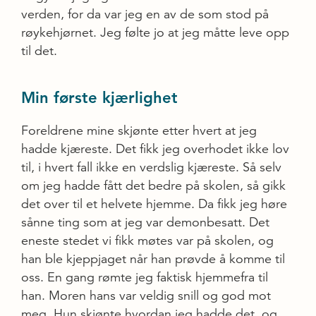
verden, for da var jeg en av de som stod på
røykehjørnet. Jeg følte jo at jeg måtte leve opp
til det.
Min første kjærlighet
Foreldrene mine skjønte etter hvert at jeg
hadde kjæreste. Det fikk jeg overhodet ikke lov
til, i hvert fall ikke en verdslig kjæreste. Så selv
om jeg hadde fått det bedre på skolen, så gikk
det over til et helvete hjemme. Da fikk jeg høre
sånne ting som at jeg var demonbesatt. Det
eneste stedet vi fikk møtes var på skolen, og
han ble kjeppjaget når han prøvde å komme til
oss. En gang rømte jeg faktisk hjemmefra til
han. Moren hans var veldig snill og god mot
meg. Hun skjønte hvordan jeg hadde det, og