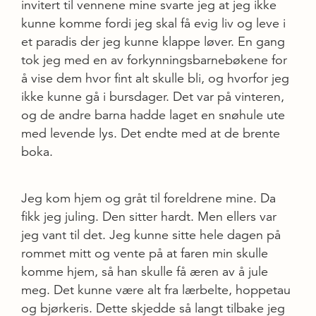
invitert til vennene mine svarte jeg at jeg ikke
kunne komme fordi jeg skal få evig liv og leve i
et paradis der jeg kunne klappe løver. En gang
tok jeg med en av forkynningsbarnebøkene for
å vise dem hvor fint alt skulle bli, og hvorfor jeg
ikke kunne gå i bursdager. Det var på vinteren,
og de andre barna hadde laget en snøhule ute
med levende lys. Det endte med at de brente
boka.
Jeg kom hjem og gråt til foreldrene mine. Da
fikk jeg juling. Den sitter hardt. Men ellers var
jeg vant til det. Jeg kunne sitte hele dagen på
rommet mitt og vente på at faren min skulle
komme hjem, så han skulle få æren av å jule
meg. Det kunne være alt fra lærbelte, hoppetau
og bjørkeris. Dette skjedde så langt tilbake jeg