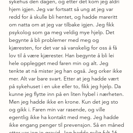
sykehus den dagen, og etter det kom jeg aldri
hjem igjen. Jeg var fortsatt så ung at jeg var
redd for å skulle bli hentet, og hadde mareritt
om natta om at jeg var tilbake igjen. Jeg fikk
psykolog som ga meg veldig mye hjelp. Det
begynte å bli problemer med meg og
kjæresten, for det var så vanskelig for oss å få
lov til å være kjærester. Han begynte å bli lei
hele opplegget med faren min og alt. Jeg
tenkte at nå mister jeg han også. Jeg orker ikke
mer. Alt var bare svart. Etter at jeg hadde vært
på sykehuset i en uke eller to, fikk jeg hjelp. Da
kunne jeg flytte inn på en liten hybel i nærheten.
Men jeg hadde ikke en krone. Kun det jeg sto
og gikk i. Faren min var rasende, og ville
egentlig ikke ha kontakt med meg. Jeg hadde
ikke engang penger til prevensjon. Så en måned
etter var jeg jo gravid. Jeg hadde nylig fylt 16.