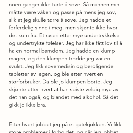
noen ganger ikke turte å sove. Så mannen min
måtte være våken og passe på mens jeg sov,
slik at jeg skulle tørre å sove. Jeg hadde et
forferdelig sinne i meg, men skjønte ikke hvor
det kom fra. Et raseri etter mye undertrykkelse
og undertrykte følelser. Jeg har ikke fått lov til å
ha en normal barndom. Jeg hadde en klump i
magen, og den klumpen trodde jeg var en
svulst. Jeg fikk sovemedisin og beroligende
tabletter av legen, og ble etter hvert en
storforbruker. Da ble jo klumpen borte. Jeg
skjønte etter hvert at han spiste veldig mye av
det han også, og blandet med alkohol. Så det
gikk jo ikke bra.
Etter hvert jobbet jeg på et gatekjøkken. Vi fikk
store problemer i forholdet, og når jeg jobbet