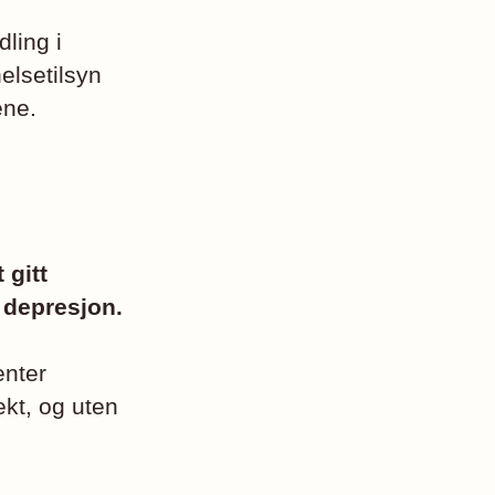
ling i
elsetilsyn
ene.
 gitt
 depresjon.
enter
kt, og uten