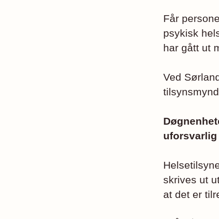
Får persone
psykisk hel
har gått ut 
Ved Sørlande
tilsynsmynd
Døgnenhete
uforsvarli
Helsetilsynet
skrives ut 
at det er ti