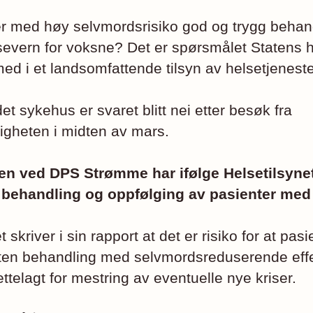
r med høy selvmordsrisiko god og trygg behand
severn for voksne? Det er spørsmålet Statens h
med i et landsomfattende tilsyn av helsetjenest
t sykehus er svaret blitt nei etter besøk fra
igheten i midten av mars.
n ved DPS Strømme har ifølge Helsetilsynet
g behandling og oppfølging av pasienter med
 skriver i sin rapport at det er risiko for at pasi
uten behandling med selvmordsreduserende effe
lrettelagt for mestring av eventuelle nye kriser.