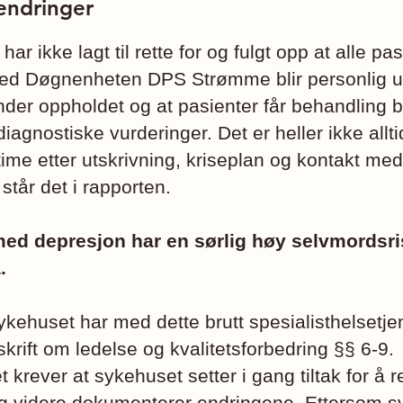
endringer
ar ikke lagt til rette for og fulgt opp at alle p
ed Døgnenheten DPS Strømme blir personlig u
under oppholdet og at pasienter får behandling 
iagnostiske vurderinger. Det er heller ikke alltid 
 time etter utskrivning, kriseplan og kontakt med
tår det i rapporten.
med depresjon har en sørlig høy selvmordsri
.
ykehuset har med dette brutt spesialisthelsetj
skrift om ledelse og kvalitetsforbedring §§ 6-9.
t krever at sykehuset setter i gang tiltak for å r
g videre dokumenterer endringene. Ettersom s