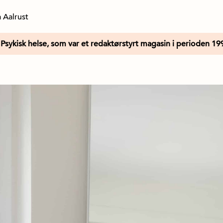
 Aalrust
Psykisk helse, som var et redaktørstyrt magasin i perioden 19