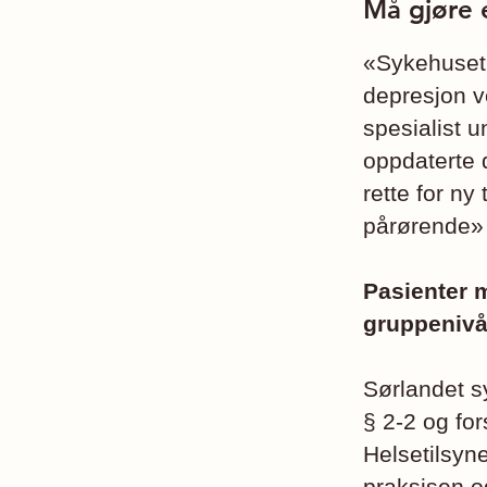
Må gjøre 
«Sykehuset h
depresjon v
spesialist 
oppdaterte d
rette for ny
pårørende» s
Pasienter 
gruppenivå
Sørlandet s
§ 2-2 og for
Helsetilsyne
praksisen o