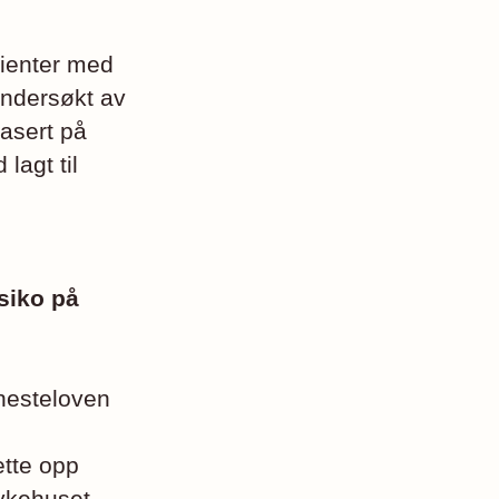
asienter med
ndersøkt av
basert på
lagt til
siko på
enesteloven
ette opp
ykehuset