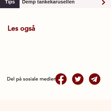
Tips
Demp tankekarusellen
Snakk til deg selv med navn
Les også
Skap distanse ved å snakke til deg selv med et
«du» og navnet ditt. Se for deg at du snakker
med en venn som trenger råd. Kan det som
skjedde nå sammenliknes med noe liknende du
har opplevd før? Prøv å opptre som en nøytral
tredjepart, og se situasjonen fra den vinkelen.
Dra på tidsreise
Del på sosiale medier
Bruk naturen til å få ned tempoet på
tankekarusellen. Tankene stopper ikke helt opp
når du går i skogen, i en park eller på fjellet, men
plapringen i hodet blir roligere. Hvis du har