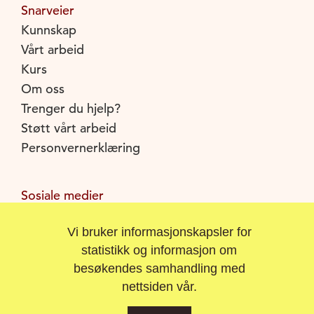
andre kulturuttrykk. Noen har stor glede av å se
Snarveier
en flott utsikt, og kan tenke tilbake på den. Tenk
Kunnskap
på gode minner, for eksempel om et barn.
Vårt arbeid
Kurs
Om oss
Trenger du hjelp?
Støtt vårt arbeid
Personvernerklæring
Sosiale medier
Facebook
Vi bruker informasjonskapsler for
Instagram
statistikk og informasjon om
Youtube
besøkendes samhandling med
nettsiden vår.