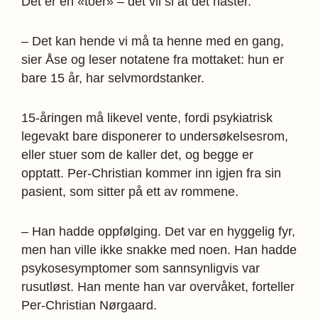
Det er en «toer» – det vil si at det haster.
– Det kan hende vi må ta henne med en gang,
sier Åse og leser notatene fra mottaket: hun er
bare 15 år, har selvmordstanker.
15-åringen må likevel vente, fordi psykiatrisk
legevakt bare disponerer to undersøkelsesrom,
eller stuer som de kaller det, og begge er
opptatt. Per-Christian kommer inn igjen fra sin
pasient, som sitter på ett av rommene.
– Han hadde oppfølging. Det var en hyggelig fyr,
men han ville ikke snakke med noen. Han hadde
psykosesymptomer som sannsynligvis var
rusutløst. Han mente han var overvåket, forteller
Per-Christian Nørgaard.