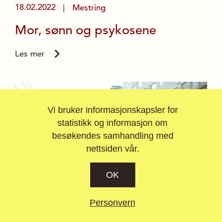
18.02.2022
Mestring
|
Mor, sønn og psykosene
Les mer
Vi bruker informasjonskapsler for
statistikk og informasjon om
besøkendes samhandling med
nettsiden vår.
OK
Personvern
14.06.2022
Mestring
Samfunn
|
,