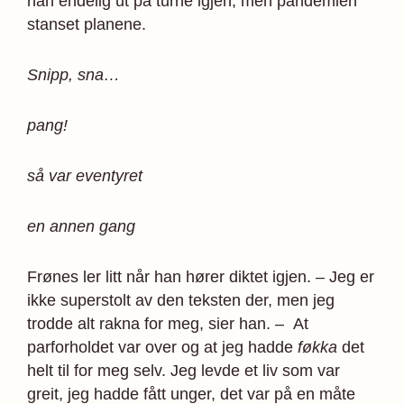
han endelig ut på turné igjen, men pandemien
stanset planene.
Snipp, sna…
pang!
så var eventyret
en annen gang
Frønes ler litt når han hører diktet igjen. – Jeg er
ikke superstolt av den teksten der, men jeg
trodde alt rakna for meg, sier han. – At
parforholdet var over og at jeg hadde
føkka
det
helt til for meg selv. Jeg levde et liv som var
greit, jeg hadde fått unger, det var på en måte