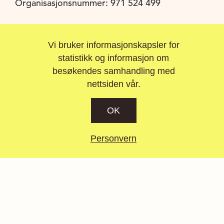
Organisasjonsnummer: 971 524 499
Vi bruker informasjonskapsler for
Snarveier
statistikk og informasjon om
Kunnskap
besøkendes samhandling med
Vårt arbeid
nettsiden vår.
Kurs
Om oss
OK
Trenger du hjelp?
Støtt vårt arbeid
Personvern
Personvernerklæring
Sosiale medier
Facebook
Instagram
Youtube