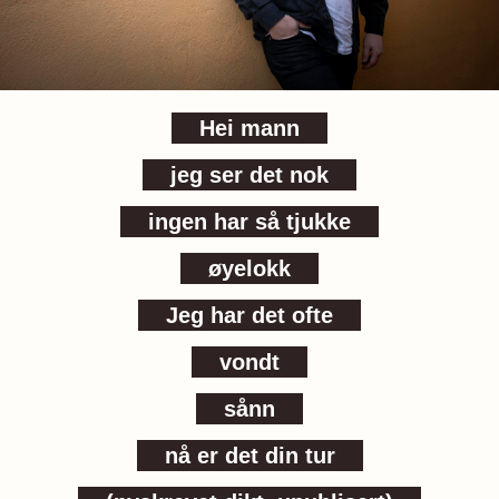
Hei mann
jeg ser det nok
ingen har så tjukke
øyelokk
Jeg har det ofte
vondt
sånn
nå er det din tur