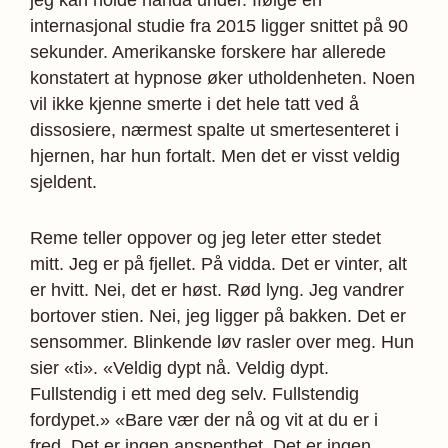
jeg kan holde hånda under. Ifølge en
internasjonal studie fra 2015 ligger snittet på 90
sekunder. Amerikanske forskere har allerede
konstatert at hypnose øker utholdenheten. Noen
vil ikke kjenne smerte i det hele tatt ved å
dissosiere, nærmest spalte ut smertesenteret i
hjernen, har hun fortalt. Men det er visst veldig
sjeldent.
Reme teller oppover og jeg leter etter stedet
mitt. Jeg er på fjellet. På vidda. Det er vinter, alt
er hvitt. Nei, det er høst. Rød lyng. Jeg vandrer
bortover stien. Nei, jeg ligger på bakken. Det er
sensommer. Blinkende løv rasler over meg. Hun
sier «ti». «Veldig dypt nå. Veldig dypt.
Fullstendig i ett med deg selv. Fullstendig
fordypet.» «Bare vær der nå og vit at du er i
fred. Det er ingen anspenthet. Det er ingen