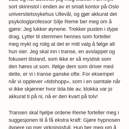
sort skinnstol i enden av et smalt kontor på Oslo
universitetssykehus Ullevål, og gjør akkurat det
psykologiprofessor Silje Reme ber meg om å
gjøre: Jeg lukker øynene. Trekker pusten i dype
drag. Lytter til stemmen hennes som forteller
meg mykt og rolig at det er mitt valg å følge alt
hun sier. Jeg skal inn i transe, en avslappet og
fokusert tilstand, som ikke er så mystisk som
den høres ut som. Ifølge dem som driver med
dette, er vi i transe ganske ofte. For eksempel
når vi opplever «tidshopp», som i en samtale når
vi ikke skjønner hvor tida ble av, klokka var jo
akkurat ti på ni, nå er den kvart på tolv!
Transen skal hjelpe ordene Reme forteller meg i
suggesjonen til å få ekstra kraft: Gjøre hypnosen
dypere og mer virkningsfull. Hun ber meg om å