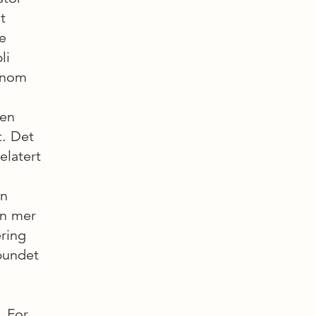
t
e
li
ennom
 en
t. Det
elatert
an
en mer
ering
rbundet
. For