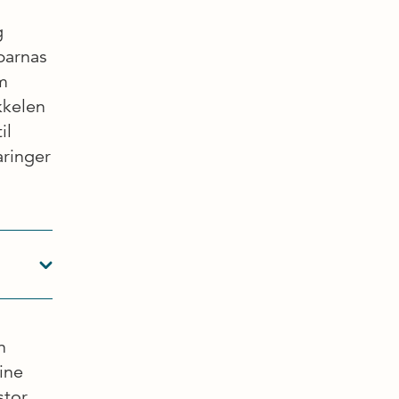
g
 barnas
om
kkelen
il
aringer
n
ine
stor