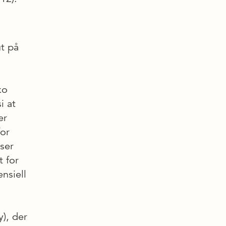
ut på
ko
i at
er
for
ser
t for
nsiell
), der