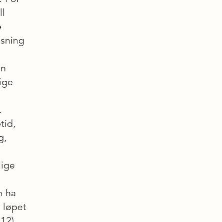
ll
e
asning
an
ige
.
tid,
g,
lige
n ha
i løpet
12).