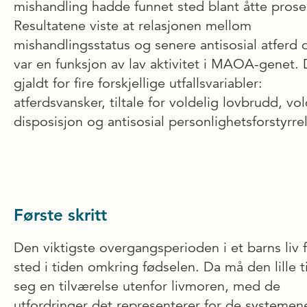
mishandling hadde funnet sted blant åtte prose
Resultatene viste at relasjonen mellom
mishandlingsstatus og senere antisosial atferd d
var en funksjon av lav aktivitet i MAOA-genet. 
gjaldt for fire forskjellige utfallsvariabler:
atferdsvansker, tiltale for voldelig lovbrudd, vol
disposisjon og antisosial personlighetsforstyrre
Første skritt
Den viktigste overgangsperioden i et barns liv 
sted i tiden omkring fødselen. Da må den lille t
seg en tilværelse utenfor livmoren, med de
utfordringer det representerer for de systeme