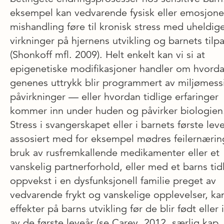
eksempel kan vedvarende fysisk eller emosjone
mishandling føre til kronisk stress med uheldig
virkninger på hjernens utvikling og barnets tilp
(Shonkoff mfl. 2009). Helt enkelt kan vi si at
epigenetiske modifikasjoner handler om hvord
genenes uttrykk blir programmert av miljømess
påvirkninger — eller hvordan tidlige erfaringer
kommer inn under huden og påvirker biologien
Stress i svangerskapet eller i barnets første leve
assosiert med for eksempel mødres feilernærin
bruk av rusfremkallende medikamenter eller et
vanskelig partnerforhold, eller med et barns tid
oppvekst i en dysfunksjonell familie preget av
vedvarende frykt og vanskelige opplevelser, ka
effekter på barns utvikling før de blir født eller 
av de første leveår (se Carey, 2012, særlig kap. 