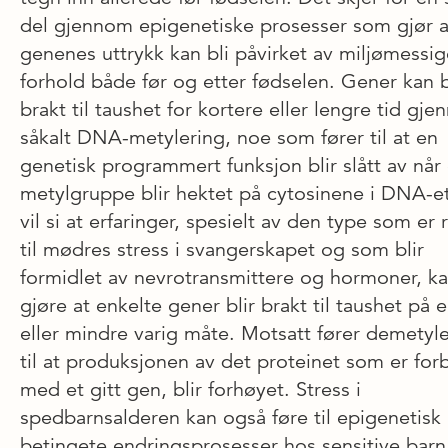
del gjennom epigenetiske prosesser som gjør a
genenes uttrykk kan bli påvirket av miljømessig
forhold både før og etter fødselen. Gener kan b
brakt til taushet for kortere eller lengre tid gj
såkalt DNA-metylering, noe som fører til at en
genetisk programmert funksjon blir slått av når
metylgruppe blir hektet på cytosinene i DNA-e
vil si at erfaringer, spesielt av den type som er r
til mødres stress i svangerskapet og som blir
formidlet av nevrotransmittere og hormoner, k
gjøre at enkelte gener blir brakt til taushet på 
eller mindre varig måte. Motsatt fører demetyl
til at produksjonen av det proteinet som er fo
med et gitt gen, blir forhøyet. Stress i
spedbarnsalderen kan også føre til epigenetisk
betingete endringsprosesser hos sensitive barn