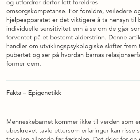
og utfordrer derfor lett foreldres
omsorgskompetanse. For foreldre, veiledere o
hjelpeapparatet er det viktigere å ta hensyn til
individuelle sensitivitet enn å se om de gjør s
forventet på et bestemt alderstrinn. Denne arti
handler om utviklingspsykologiske skifter frem t
pubertet og ser på hvordan barnas relasjons­erf
former dem.
Fakta – Epigenetikk
Menneskebarnet kommer ikke til verden som e
ubeskrevet tavle ettersom erfaringer kan risse s
tegn inn allerede før fødselen. Det skjer for en 