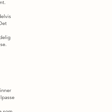
nt.
elvis
Det
delig
lse.
finner
ilpasse
ne som