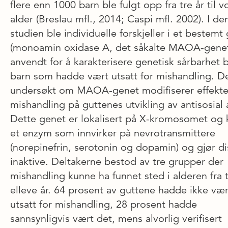
flere enn 1000 barn ble fulgt opp fra tre år til 
alder (Breslau mfl., 2014; Caspi mfl. 2002). I de
studien ble individuelle forskjeller i et bestemt
(monoamin oxidase A, det såkalte MAOA-genet
anvendt for å karakterisere genetisk sårbarhet b
barn som hadde vært utsatt for mishandling. De
undersøkt om MAOA-genet modifiserer effekte
mishandling på guttenes utvikling av antisosial 
Dette genet er lokalisert på X-kromosomet og
et enzym som innvirker på nevrotransmittere
(norepinefrin, serotonin og dopamin) og gjør di
inaktive. Deltakerne bestod av tre grupper der
mishandling kunne ha funnet sted i alderen fra tr
elleve år. 64 prosent av guttene hadde ikke vær
utsatt for mishandling, 28 ­prosent hadde
sannsynligvis vært det, mens alvorlig verifisert