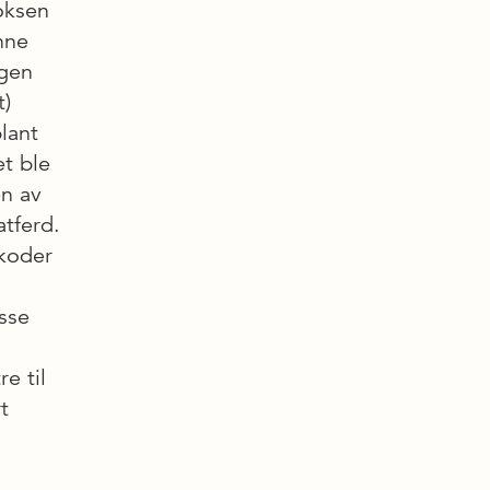
voksen
nne
 gen
)
lant
t ble
n av
atferd.
 koder
sse
e til
t