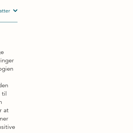
atter
ge
ringer
ogien
iden
til
n
r at
 mer
sitive