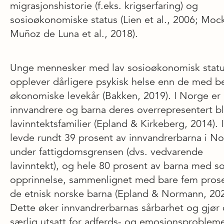
migrasjonshistorie (f.eks. krigserfaring) og
sosioøkonomiske status (Lien et al., 2006; Moc
Muñoz de Luna et al., 2018).
Unge mennesker med lav sosioøkonomisk stat
opplever dårligere psykisk helse enn de med b
økonomiske levekår (Bakken, 2019). I Norge er
innvandrere og barna deres overrepresentert b
lavinntektsfamilier (Epland & Kirkeberg, 2014). 
levde rundt 39 prosent av innvandrerbarna i N
under fattigdomsgrensen (dvs. vedvarende
lavinntekt), og hele 80 prosent av barna med s
opprinnelse, sammenlignet med bare fem pros
de etnisk norske barna (Epland & Normann, 202
Dette øker innvandrerbarnas sårbarhet og gjør
særlig utsatt for adferds- og emosjonsprobleme