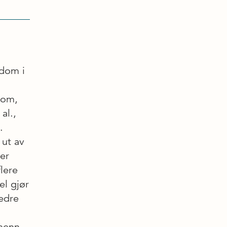
gdom i
gdom,
al.,
.
 ut av
ter
lere
el gjør
edre
dmenn