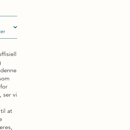
ter
fisiell
g
i denne
 som
for
 ser vi
il at
e
eres,