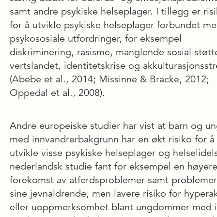
samt andre psykiske helseplager. I tillegg er ris
for å utvikle psykiske helseplager forbundet me
psykososiale utfordringer, for eksempel
diskriminering, rasisme, manglende sosial støtte
vertslandet, identitetskrise og akkulturasjonsstr
(Abebe et al., 2014; Missinne & Bracke, 2012;
Oppedal et al., 2008).
Andre europeiske studier har vist at barn og u
med innvandrerbakgrunn har en økt risiko for å
utvikle visse psykiske helseplager og helselidel
nederlandsk studie fant for eksempel en høyer
forekomst av atferdsproblemer samt probleme
sine jevnaldrende, men lavere risiko for hyperak
eller uoppmerksomhet blant ungdommer med i