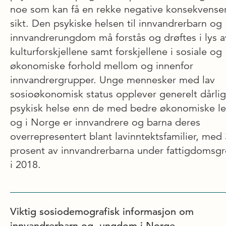
noe som kan få en rekke negative konsekvense
sikt. Den psykiske helsen til innvandrerbarn og
innvandrerungdom må forstås og drøftes i lys a
kulturforskjellene samt forskjellene i sosiale og
økonomiske forhold mellom og innenfor
innvandrergrupper. Unge mennesker med lav
sosioøkonomisk status opplever generelt dårli
psykisk helse enn de med bedre økonomiske le
og i Norge er innvandrere og barna deres
overrepresentert blant lavinntektsfamilier, med
prosent av innvandrerbarna under fattigdomsg
i 2018.
Viktig sosiodemografisk informasjon om
innvandrerbarn og -ungdom i Norge