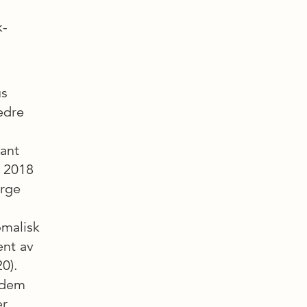
k-
us
edre
lant
I 2018
orge
omalisk
ent av
0).
 dem
r,