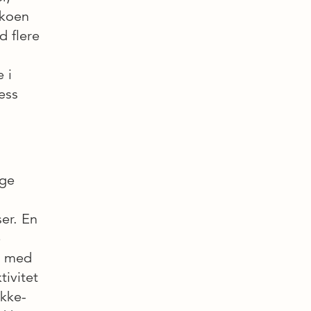
ikoen
d flere
 i
ess
nge
ser. En
e
r med
tivitet
kke-