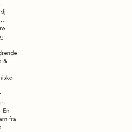
-
adj
.,
re
og
drende
s &
niske
r
nn
. En
arn fra
s