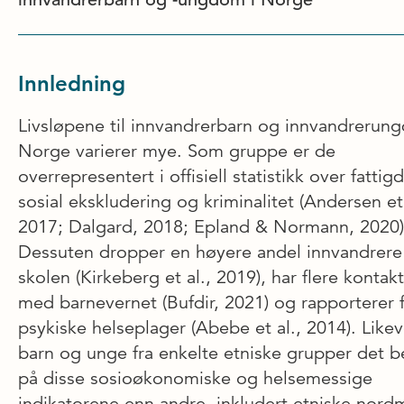
Innledning
Livsløpene til innvandrerbarn og innvandrerun
Norge varierer mye. Som gruppe er de
overrepresentert i offisiell statistikk over fatti
sosial ekskludering og kriminalitet (Andersen et 
2017; Dalgard, 2018; Epland & Normann, 2020)
Dessuten dropper en høyere andel innvandrere
skolen (Kirkeberg et al., 2019), har flere kontak
med barnevernet (Bufdir, 2021) og rapporterer f
psykiske helseplager (Abebe et al., 2014). Likev
barn og unge fra enkelte etniske grupper det b
på disse sosioøkonomiske og helsemessige
indikatorene enn andre, inkludert etniske nor