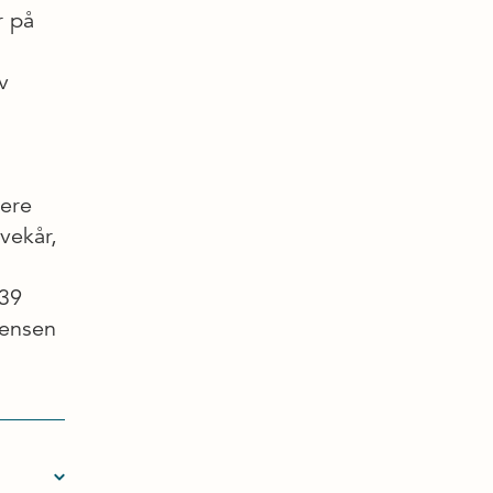
r på
v
gere
vekår,
 39
rensen