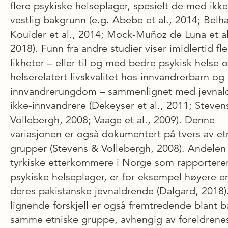
flere psykiske helseplager, spesielt de med ikke
vestlig bakgrunn (e.g. Abebe et al., 2014; Belh
Kouider et al., 2014; Mock-Muñoz de Luna et al
2018). Funn fra andre studier viser imidlertid fle
likheter – eller til og med bedre psykisk helse 
helserelatert livskvalitet hos innvandrerbarn og
innvandrerungdom – sammenlignet med jevnal
ikke-innvandrere (Dekeyser et al., 2011; Steven
Vollebergh, 2008; Vaage et al., 2009). Denne
variasjonen er også dokumentert på tvers av et
grupper (Stevens & Vollebergh, 2008). Andelen
tyrkiske etterkommere i Norge som rapportere
psykiske helseplager, er for eksempel høyere e
deres pakistanske jevnaldrende (Dalgard, 2018)
lignende forskjell er også fremtredende blant b
samme etniske gruppe, avhengig av foreldrene