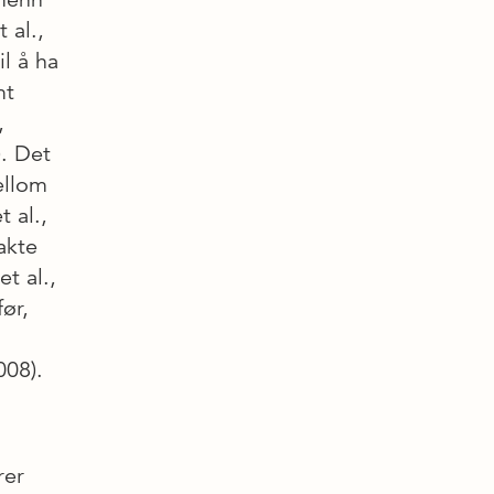
 al.,
l å ha
mt
,
). Det
ellom
 al.,
akte
t al.,
ør,
008).
rer