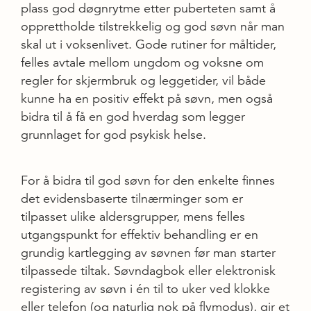
plass god døgnrytme etter puberteten samt å
opprettholde tilstrekkelig og god søvn når man
skal ut i voksenlivet. Gode rutiner for måltider,
felles avtale mellom ungdom og voksne om
regler for skjermbruk og leggetider, vil både
kunne ha en positiv effekt på søvn, men også
bidra til å få en god hverdag som legger
grunnlaget for god psykisk helse.
For å bidra til god søvn for den enkelte finnes
det evidensbaserte tilnærminger som er
tilpasset ulike aldersgrupper, mens felles
utgangspunkt for effektiv behandling er en
grundig kartlegging av søvnen før man starter
tilpassede tiltak. Søvn­dagbok eller elektronisk
registering av søvn i én til to uker ved klokke
eller telefon (og naturlig nok på flymodus), gir et