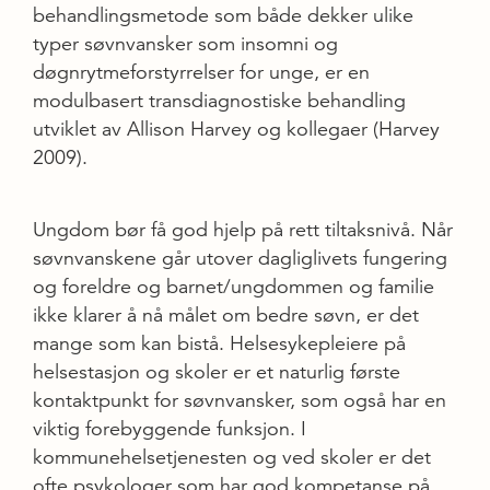
behandlingsmetode som både dekker ulike
typer søvnvansker som insomni og
døgnrytmeforstyrrelser for unge, er en
modulbasert transdiagnostiske behandling
utviklet av Allison Harvey og kollegaer (Harvey
2009).
Ungdom bør få god hjelp på rett tiltaksnivå. Når
søvnvanskene går utover dagliglivets fungering
og foreldre og barnet/ungdommen og familie
ikke klarer å nå målet om bedre søvn, er det
mange som kan bistå. Helsesykepleiere på
helse­stasjon og skoler er et naturlig første
kontaktpunkt for søvnvansker, som også har en
viktig forebyggende funksjon. I
kommunehelsetjenesten og ved skoler er det
ofte psykologer som har god kompetanse på