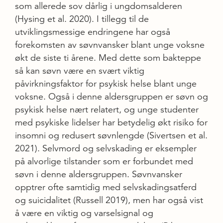
som allerede sov dårlig i ungdomsalderen
(Hysing et al. 2020). I tillegg til de
utviklingsmessige endringene har også
forekomsten av søvnvansker blant unge voksne
økt de siste ti årene. Med dette som bakteppe
så kan søvn være en svært viktig
påvirkningsfaktor for psykisk helse blant unge
voksne. Også i denne aldersgruppen er søvn og
psykisk helse nært relatert, og unge studenter
med psykiske lidelser har betydelig økt risiko for
insomni og redusert søvnlengde (Sivertsen et al.
2021). Selvmord og selvskading er eksempler
på alvorlige tilstander som er forbundet med
søvn i denne aldersgruppen. Søvnvansker
opptrer ofte samtidig med selvskadingsatferd
og suicidalitet (Russell 2019), men har også vist
å være en viktig og varselsignal og