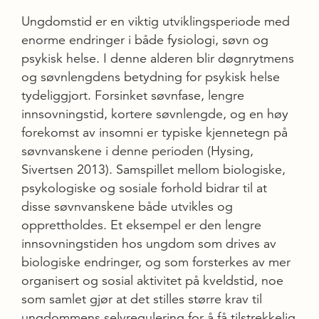
Ungdomstid er en viktig utviklingsperiode med
enorme endringer i både fysiologi, søvn og
psykisk helse. I denne alderen blir døgnrytmens
og søvnlengdens betydning for psykisk helse
tydeliggjort. Forsinket søvnfase, lengre
innsovningstid, kortere søvnlengde, og en høy
forekomst av insomni er typiske kjennetegn på
søvnvanskene i denne perioden (Hysing,
Sivertsen 2013). Samspillet mellom biologiske,
psykologiske og sosiale forhold bidrar til at
disse søvnvanskene både utvikles og
opprettholdes. Et eksempel er den lengre
innsovningstiden hos ungdom som drives av
biologiske endringer, og som forsterkes av mer
organisert og sosial aktivitet på kveldstid, noe
som samlet gjør at det stilles større krav til
ungdommens selv­regulering for å få tilstrekkelig