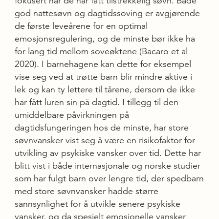
fokusert når de har fått tilstrekkelig søvn. Både
god nattesøvn og dagtidssoving er avgjørende
de første leveårene for en optimal
emosjonsregulering, og de minste bør ikke ha
for lang tid mellom soveøktene (Bacaro et al
2020). I barnehagene kan dette for eksempel
vise seg ved at trøtte barn blir mindre aktive i
lek og kan ty lettere til tårene, dersom de ikke
har fått luren sin på dagtid. I tillegg til den
umiddelbare påvirkningen på
dagtidsfungeringen hos de minste, har store
søvnvansker vist seg å være en risikofaktor for
utvikling av psykiske vansker over tid. Dette har
blitt vist i både internasjonale og norske studier
som har fulgt barn over lengre tid, der spedbarn
med store søvnvansker hadde større
sannsynlighet for å utvikle senere psykiske
vansker, og da spesielt emosjonelle vansker