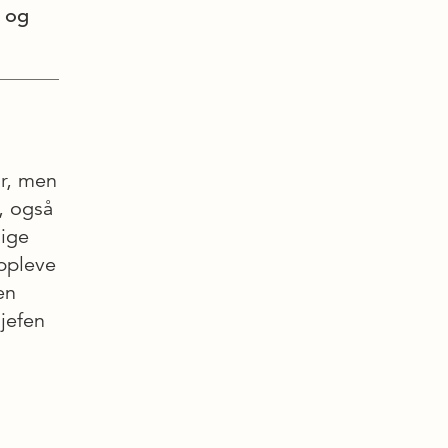
e og
r, men
, også
lige
ppleve
en
sjefen