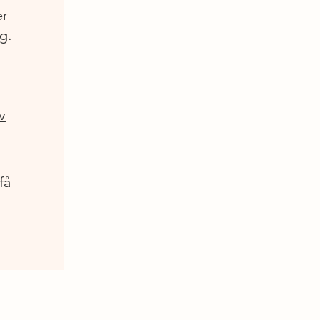
er
g.
v
få