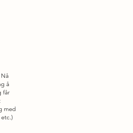
 Nå
ng å
 får
t
og med
etc.)