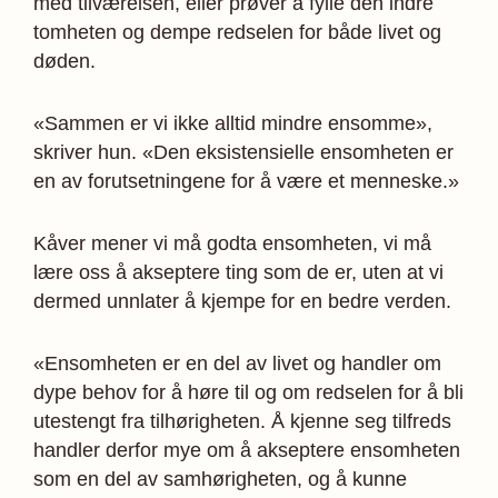
med tilværelsen, eller prøver å fylle den indre
tomheten og dempe redselen for både livet og
døden.
«Sammen er vi ikke alltid mindre ensomme»,
skriver hun. «Den eksistensielle ensomheten er
en av forut­setningene for å være et menneske.»
Kåver mener vi må godta ensomheten, vi må
lære oss å akseptere ting som de er, uten at vi
dermed unnlater å kjempe for en bedre verden.
«Ensomheten er en del av livet og handler om
dype behov for å høre til og om redselen for å bli
utestengt fra tilhørigheten. Å kjenne seg tilfreds
handler derfor mye om å akseptere ensomheten
som en del av sam­hørigheten, og å kunne