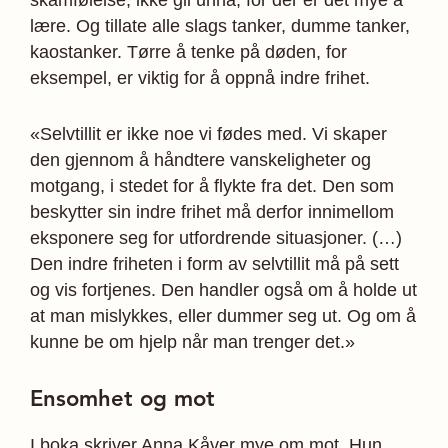
skamfølelse, ikke gli unna, for der er det mye å
lære. Og tillate alle slags tanker, dumme tanker,
kaostanker. Tørre å tenke på døden, for
eksempel, er viktig for å oppnå indre frihet.
«Selvtillit er ikke noe vi fødes med. Vi skaper
den gjennom å håndtere vanskeligheter og
motgang, i stedet for å flykte fra det. Den som
beskytter sin indre frihet må derfor innimellom
eksponere seg for utfordrende situasjoner. (…)
Den indre friheten i form av selv­tillit må på sett
og vis fortjenes. Den handler også om å holde ut
at man mislykkes, eller dummer seg ut. Og om å
kunne be om hjelp når man trenger det.»
Ensomhet og mot
I boka skriver Anna Kåver mye om mot. Hun