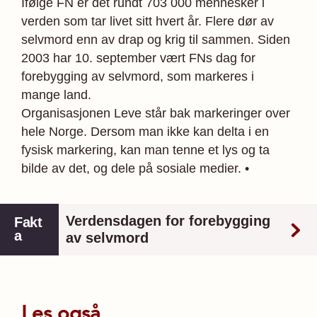
Ifølge FN er det rundt 703 000 mennesker i
verden som tar livet sitt hvert år. Flere dør av
selvmord enn av drap og krig til sammen. Siden
2003 har 10. september vært FNs dag for
forebygging av selvmord, som markeres i
mange land.
Organisasjonen Leve står bak markeringer over
hele Norge. Dersom man ikke kan delta i en
fysisk markering, kan man tenne et lys og ta
bilde av det, og dele på sosiale medier. •
Verdensdagen for forebygging
Fakt
a
av selvmord
10. september er FNs dag for forebygging av
Les også
selvmord.