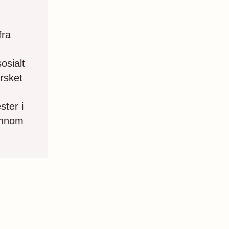
fra
osialt
rsket
ster i
ennom