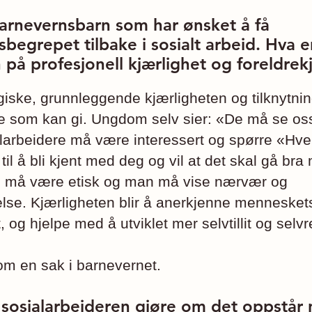
barnevernsbarn som har ønsket å få
sbegrepet tilbake i sosialt arbeid. Hva e
n på profesjonell kjærlighet og foreldrek
giske, grunnleggende kjærligheten og tilknytnin
re som kan gi. Ungdom selv sier: «De må se os
larbeidere må være interessert og spørre «Hv
 til å bli kjent med deg og vil at det skal gå br
en må være etisk og man må vise nærvær og
else. Kjærligheten blir å anerkjenne mennesket
og hjelpe med å utviklet mer selvtillit og selvr
m en sak i barnevernet.
 sosialarbeideren gjøre om det oppstår 