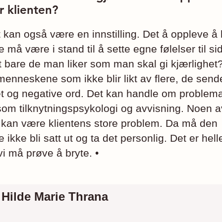
or klienten?
 kan også være en innstilling. Det å oppleve å b
e må være i stand til å sette egne følelser til s
t bare de man liker som man skal gi kjærlighet?
nneskene som ikke blir likt av flere, de sende
et og negative ord. Det kan handle om problem
som tilknytnings­psykologi og avvisning. Noen a
 kan være klientens store problem. Da må den
e ikke bli satt ut og ta det personlig. Det er hell
i må prøve å bryte. •
Hilde Marie Thrana