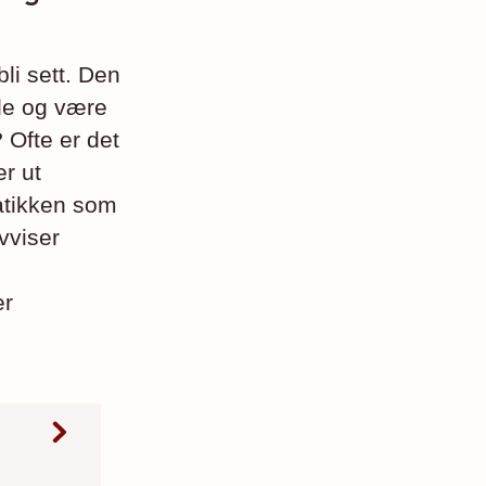
li sett. Den
ide og være
 Ofte er det
r ut
atikken som
vviser
er