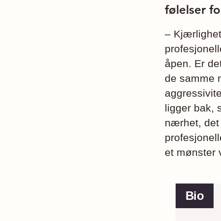
følelser f
– Kjærlighet
profesjonell
åpen. Er de
de samme me
aggressivit
ligger bak, 
nærhet, det
profesjonell
et mønster v
Bio