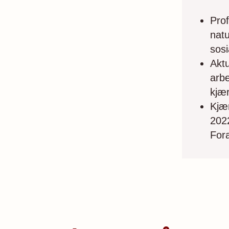
Prof
natu
sosi
Aktu
arbe
kjær
Kjær
2022
Fora