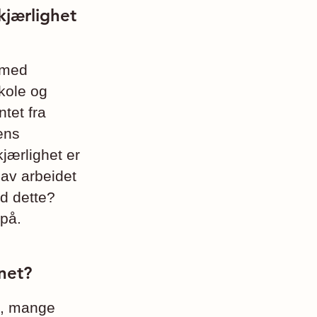
kjærlighet
n med
kole og
tet fra
ens
jærlighet er
 av arbeidet
ed dette?
 på.
net?
id, mange