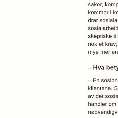
saker, kompe
kommer i kon
drar sosial­
sosialarbei
skeptiske ti
nok et krav
mye mer en
– Hva bety
– En sosion
klientene. S
av det sosia
handler om 
nødvendigvi