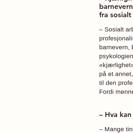
barnevern
fra sosial
– Sosialt ar
profesjonali
barnevern, b
psykologien
«kjærlighet
på et annet,
til den prof
Fordi menne
– Hva kan 
– Mange tin