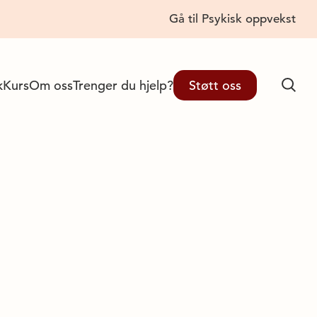
Gå til Psykisk oppvekst
Lukk
k
Kurs
Om oss
Trenger du hjelp?
Støtt oss