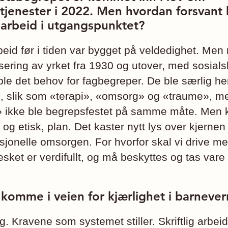
tjenester i 2022. Men hvordan forsvant 
t arbeid i utgangspunktet?
beid før i tiden var bygget på veldedighet. Me
sering av yrket fra 1930 og utover, med sosials
le det behov for fag­begreper. De ble særlig hen
, slik som «terapi», «omsorg» og «traume», m
» ikke ble begrepsfestet på samme måte. Men k
 og etisk, plan. Det kaster nytt lys over kjernen
esjonelle omsorgen. For hvorfor skal vi drive m
sket er verdifullt, og må beskyttes og tas vare
komme i veien for kjærlighet i barne­ver
g. Kravene som systemet stiller. Skriftlig arbe