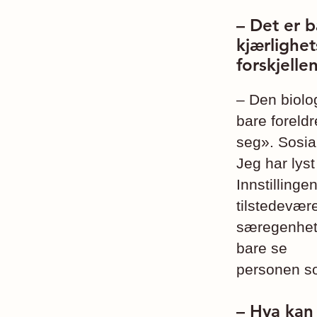
– Det er 
kjærlighet
forskjelle
– Den biolo
bare foreld
seg». Sosia
Jeg har lyst
Innstilling
tilstedevær
særegenhet, 
bare se
personen so
– Hva kan