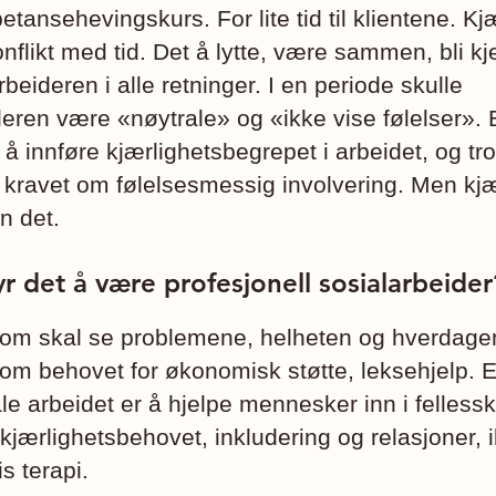
tansehevingskurs. For lite tid til klientene. Kj
flikt med tid. Det å lytte, være sammen, bli k
arbeideren i alle retninger. I en periode skulle
deren være «nøytrale» og «ikke vise følelser». 
l å innføre kjærlighetsbegrepet i arbeidet, og tr
; kravet om følelsesmessig involvering. Men kjæ
n det.
r det å være profesjonell sosialarbeider
om skal se problemene, helheten og hverdagen 
om behovet for økonomisk støtte, leksehjelp. En
le arbeidet er å hjelpe mennesker inn i felless
kjærlighetsbehovet, inkludering og relasjoner, 
s terapi.