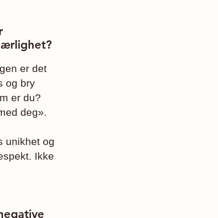
r
jærlighet?
gen er det
s og bry
em er du?
a med deg».
s unikhet og
espekt. Ikke
negative