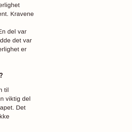
ærlighet
jent. Kravene
En del var
odde det var
rlighet er
?
til
 viktig del
kapet. Det
ikke