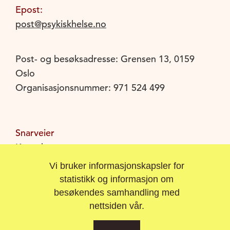
Epost:
post@psykiskhelse.no
Post- og besøksadresse: Grensen 13, 0159
Oslo
Organisasjonsnummer: 971 524 499
Snarveier
Kunnskap
Vårt arbeid
Vi bruker informasjonskapsler for
Kurs
statistikk og informasjon om
Om oss
besøkendes samhandling med
Trenger du hjelp?
nettsiden vår.
Støtt vårt arbeid