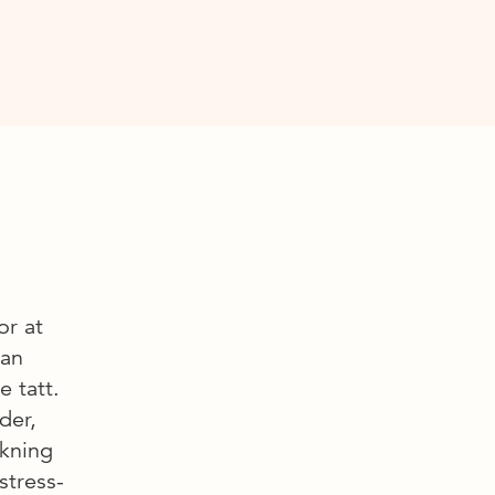
or at
man
e tatt.
der,
nkning
stress­