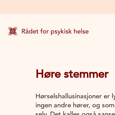
Høre stemmer
Hørselshallusinasjoner er
ingen andre hører, og som
selv. Det kalles også sanse