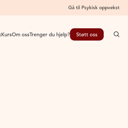
Gå til Psykisk oppvekst
Lukk
k
Kurs
Om oss
Trenger du hjelp?
Støtt oss