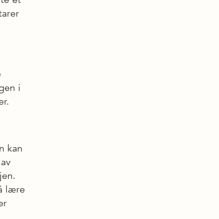
tarer
e
gen i
er.
en kan
 av
jen.
å lære
er