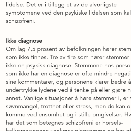
lidelse. Det er i tillegg et av de alvorligste
symptomene ved den psykiske lidelsen som kal
schizofreni.
Ikke diagnose
Om lag 7,5 prosent av befolkningen hører ste
som ikke finnes. Tre av fire som hører stemmer
ikke en psykisk diagnose. Stemmene hos perso
som ikke har en diagnose er ofte mindre negati
sine kommentarer, og personene klarer bedre å
undertrykke lydene ved å tenke på eller gjøre 
annet. Vanlige situasjoner å høre stemmer i, er
søvnmangel, tretthet eller stress, men de kan 
komme ved ensomhet og i stille om­givelser. H
har det som betegnes schizofreni er hørsels­
hallusinasjonene vanligvis plagsomme og har of