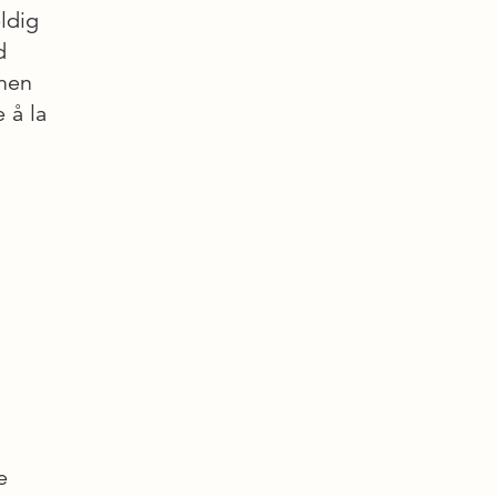
eldig
d
 men
 å la
e