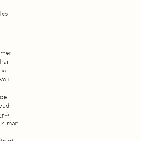
les
mmer
 har
ner
ve i
noe
 ved
også
vis man
te et