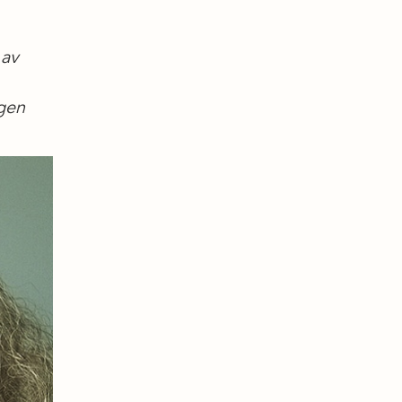
 av
rgen