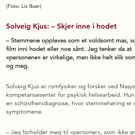
(Foto: Liz Buer)
Solveig Kjus: – Skjer inne i hodet
– Stemmene oppleves som et voldsomt mas, s
film inni hodet eller noe sånt. Jeg tenker da at
«personene» er virkelige, men ikke helt slik s
og meg.
Solveig Kjus er romfysiker og forsker ved Nasjo
kompetanse­senter for psykisk helsearbeid. Hun
en schizofrenidiagnose, hvor stemmehøring er 
symptomene.
– Jeg forholder meg til «personer», som ikke a