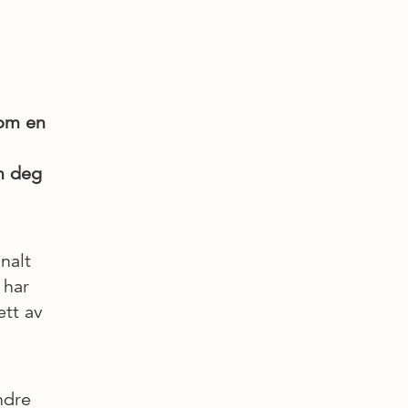
om en
om deg
nalt
 har
ett av
ndre