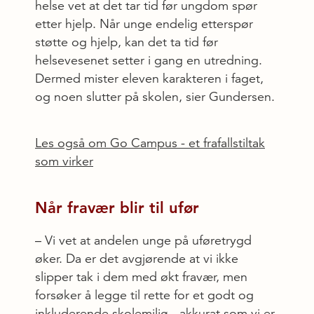
helse vet at det tar tid før ungdom spør
etter hjelp. Når unge endelig etterspør
støtte og hjelp, kan det ta tid før
helsevesenet setter i gang en utredning.
Dermed mister eleven karakteren i faget,
og noen slutter på skolen, sier Gundersen.
Les også om Go Campus - et frafallstiltak
som virker
Når fravær blir til ufør
– Vi vet at andelen unge på uføretrygd
øker. Da er det avgjørende at vi ikke
slipper tak i dem med økt fravær, men
forsøker å legge til rette for et godt og
inkluderende skolemiljø - akkurat som vi er