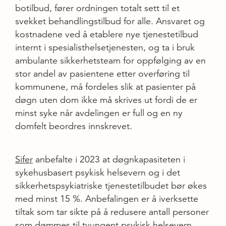
botilbud, fører ordningen totalt sett til et
svekket behandlingstilbud for alle. Ansvaret og
kostnadene ved å etablere nye tjenestetilbud
internt i spesialisthelsetjenesten, og ta i bruk
ambulante sikkerhetsteam for oppfølging av en
stor andel av pasientene etter overføring til
kommunene, må fordeles slik at pasienter på
døgn uten dom ikke må skrives ut fordi de er
minst syke når avdelingen er full og en ny
domfelt beordres innskrevet.
Sifer
anbefalte i 2023 at døgnkapasiteten i
sykehusbasert psykisk helsevern og i det
sikkerhetspsykiatriske tjenestetilbudet bør økes
med minst 15 %. Anbefalingen er å iverksette
tiltak som tar sikte på å redusere antall personer
som dømmes til tvungent psykisk helsevern,